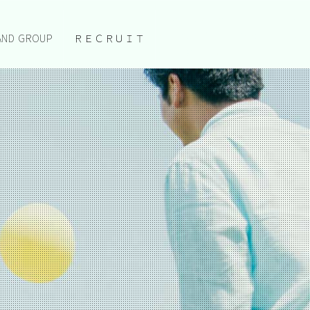
宇都宮市、真岡市のパチンコＤＥＬＧＲＡＮ
Ｄ 株式会社ブレス パチンコ デルグラン
AND GROUP
ＲＥＣＲＵＩＴ
ド 宇都宮市 真岡市