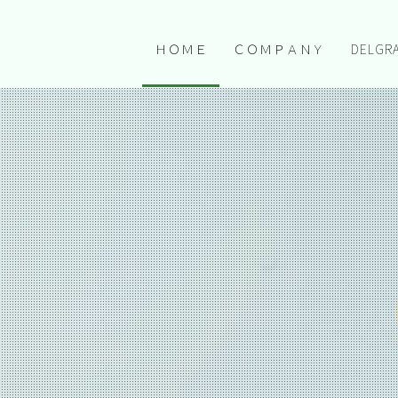
ＨＯＭＥ
ＣＯＭＰＡＮＹ
DELGR