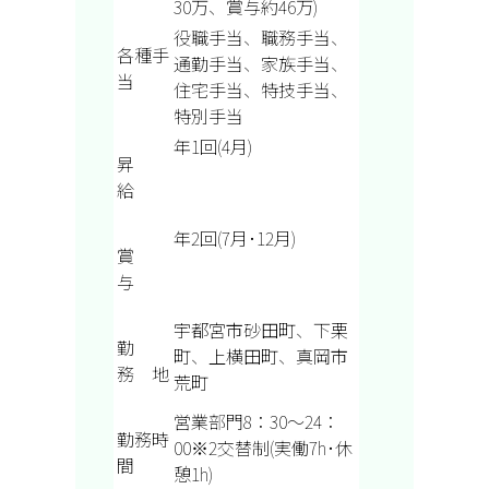
30万、賞与約46万)
役職手当、職務手当、
各種手
通勤手当、家族手当、
当
住宅手当、
特技手当、
特別手当
年1回(4月)
昇
給
年2回(7月･12月)
賞
与
宇都宮市砂田町、下栗
勤
町、上横田町、真岡市
務 地
荒町
営業部門8：30～24：
勤務時
00※2交替制(実働7h･休
間
憩1h)