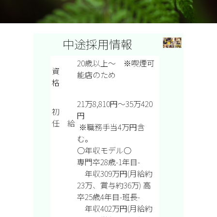
中途採用情報
20歳以上～ ※喫煙可
資
能店のため
格
21万8,810円～35万420
初
円
任 給
※職務手当4万円含
む。
○年収モデル○
専門卒28歳-
1年目-
年収309万円(月給約
23万、賞与約36万)
高
卒25歳
4年目-班長-
年収402万円(月給約