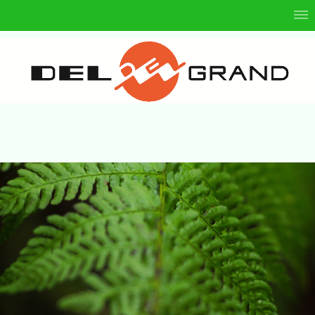
宇都宮市、真岡市のパチンコＤＥＬＧＲＡＮＤ 株式会社ブレス パチンコ デルグラン
ド 宇都宮市 真岡市