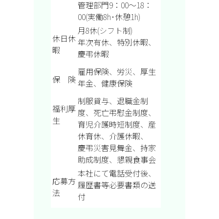
管理部門9：00～18：
00(実働8h･休憩1h)
月8休(シフト制)
休日休
年次有休、特別休暇、
暇
慶弔休暇
雇用保険、労災、厚生
保 険
年金、健康保険
制服貸与、退職金制
福利厚
度、死亡弔慰金制度、
生
育児介護時短制度、
産
休育休、介護休暇、
慶弔災害見舞金、持家
助成制度、
懇親食事会
本社にて電話受付後、
応募方
履歴書等必要書類の送
法
付