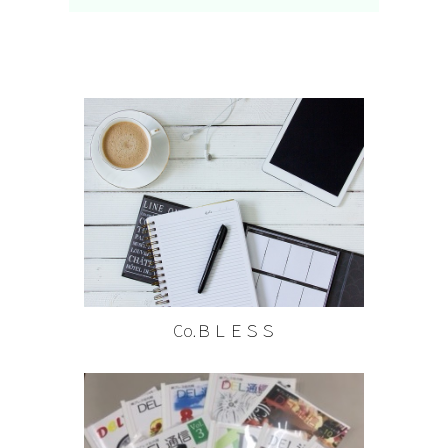
Co.ＢＬＥＳＳ