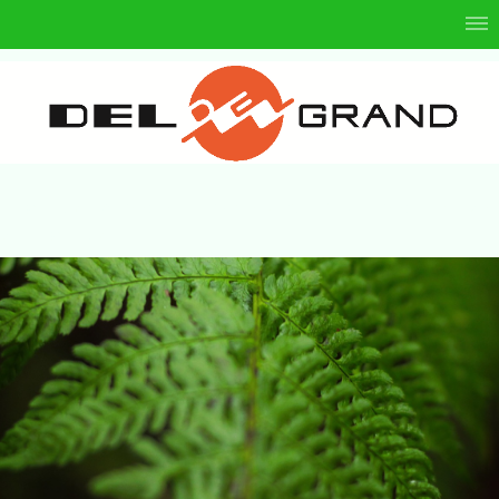
宇都宮市、真岡市のパチンコＤＥＬＧＲＡＮＤ 株式会社ブレス パチンコ デルグラン
ド 宇都宮市 真岡市