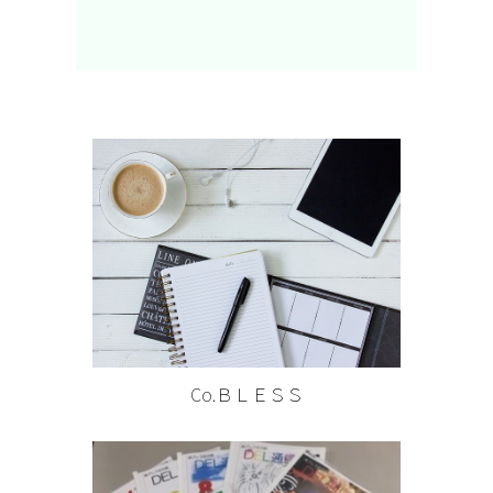
Co.ＢＬＥＳＳ